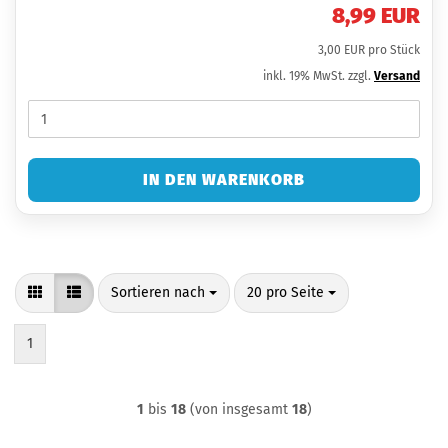
8,99 EUR
3,00 EUR pro Stück
inkl. 19% MwSt. zzgl.
Versand
IN DEN WARENKORB
Sortieren nach
pro Seite
Sortieren nach
20 pro Seite
1
1
bis
18
(von insgesamt
18
)