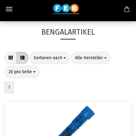
BENGALARTIKEL
Sortieren nach
pro Seite
Sortieren nach
Alle Hersteller
pro Seite
20 pro Seite
1