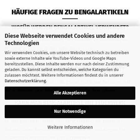
HÄUFIGE FRAGEN ZU BENGALARTIKELN
WOFÜR WERDEN BENGALARTIKEL VERWENDET?
Diese Webseite verwendet Cookies und andere
Bengalartikel werden häufig für Silvester, Veranstaltungen,
Technologien
Fotografie, Bühnenbilder oder besondere
Wir verwenden Cookies, um unsere Website technisch zu betreiben
Lichtinszenierungen verwendet.
sowie externe Inhalte wie YouTube-Videos und Google Maps
bereitzustellen. Diese Inhalte werden nur nach deiner Zustimmung
WELCHE FARBEN SIND BESONDERS BELIEBT?
geladen. Du kannst selbst entscheiden, welche Kategorien du
zulassen möchtest. Weitere Informationen findest du in unserer
Datenschutzerklärung
.
Besonders gefragt sind rote, grüne und blaue Bengalartikel
mit intensiver Leuchtwirkung und langer Brenndauer.
Alle Akzeptieren
KANN MAN BENGALARTIKEL MIT FEUERWERK
KOMBINIEREN?
Nur Notwendige
Ja, Bengalartikel lassen sich hervorragend mit Batterien,
Weitere Informationen
Raketen oder Rauchartikeln kombinieren und sorgen für
zusätzliche Atmosphäre und Lichteffekte.