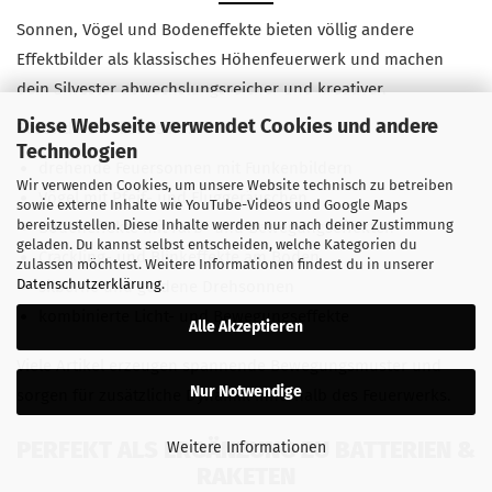
Sonnen, Vögel und Bodeneffekte bieten völlig andere
Effektbilder als klassisches Höhenfeuerwerk und machen
dein Silvester abwechslungsreicher und kreativer.
Diese Webseite verwendet Cookies und andere
Besonders beliebt sind:
Technologien
drehende Feuersonnen mit Funkenbildern
Wir verwenden Cookies, um unsere Website technisch zu betreiben
Vögel mit Pfeif- und Fluggeräuschen
sowie externe Inhalte wie YouTube-Videos und Google Maps
bereitzustellen. Diese Inhalte werden nur nach deiner Zustimmung
Bodeneffekte mit Farb- und Bewegungseffekten
geladen. Du kannst selbst entscheiden, welche Kategorien du
Crackling- und Blinkeffekte am Boden
zulassen möchtest. Weitere Informationen findest du in unserer
Datenschutzerklärung
.
silberne und goldene Drehsonnen
kombinierte Licht- und Bewegungseffekte
Alle Akzeptieren
Viele Artikel erzeugen spannende Bewegungsmuster und
Nur Notwendige
sorgen für zusätzliche Dynamik innerhalb des Feuerwerks.
PERFEKT ALS ERGÄNZUNG ZU BATTERIEN &
Weitere Informationen
RAKETEN