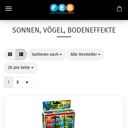
SONNEN, VÖGEL, BODENEFFEKTE
Sortieren nach
pro Seite
Sortieren nach
Alle Hersteller
pro Seite
20 pro Seite
1
2
»