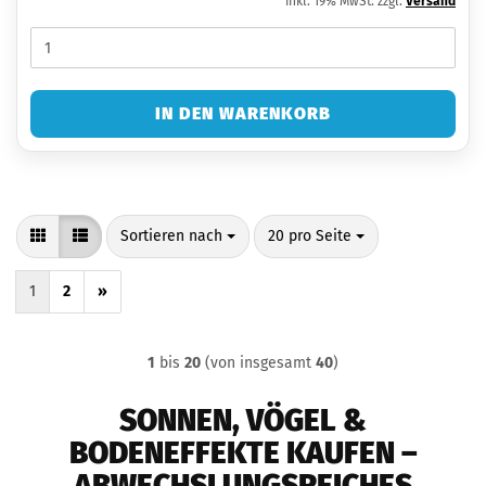
inkl. 19% MwSt. zzgl.
Versand
IN DEN WARENKORB
Sortieren nach
pro Seite
Sortieren nach
20 pro Seite
1
2
»
1
bis
20
(von insgesamt
40
)
SONNEN, VÖGEL &
BODENEFFEKTE KAUFEN –
ABWECHSLUNGSREICHES