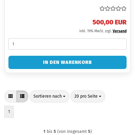
500,00 EUR
inkl. 19% MwSt. zzgl.
Versand
IN DEN WARENKORB
Sortieren nach
pro Seite
Sortieren nach
20 pro Seite
1
1
bis
5
(von insgesamt
5
)