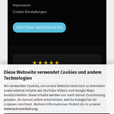
Impressum
Cookie-Einstellungen
VERTRAG WIDERRUFEN
★★★★★
4,8 / 5 Google
Diese Webseite verwendet Cookies und andere
Technologien
Bewertungen
Wir verwenden Cookies, um unsere Website technisch zu betreiben
Über 150 zufriedene Kunden
sowie externe Inhalte wie YouTube-Videos und Google Maps
bereitzustellen. Diese Inhalte werden nur nach deiner Zustimmung
geladen. Du kannst selbst entscheiden, welche Kategorien du
Instagram
Facebook
zulassen möchtest. Weitere Informationen findest du in unserer
Datenschutzerklärung
.