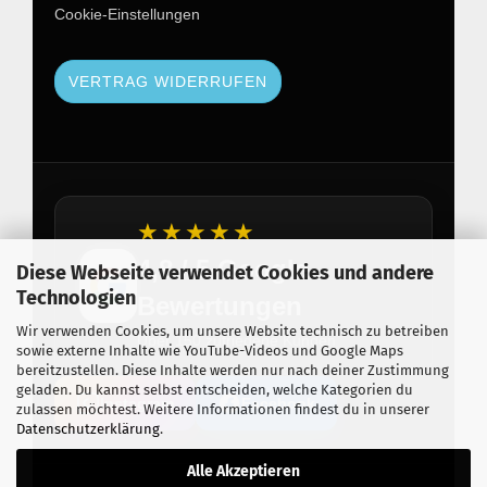
Cookie-Einstellungen
VERTRAG WIDERRUFEN
★★★★★
4,8 / 5 Google
Diese Webseite verwendet Cookies und andere
Technologien
Bewertungen
Wir verwenden Cookies, um unsere Website technisch zu betreiben
Über 150 zufriedene Kunden
sowie externe Inhalte wie YouTube-Videos und Google Maps
bereitzustellen. Diese Inhalte werden nur nach deiner Zustimmung
geladen. Du kannst selbst entscheiden, welche Kategorien du
Instagram
Facebook
zulassen möchtest. Weitere Informationen findest du in unserer
Datenschutzerklärung
.
Alle Akzeptieren