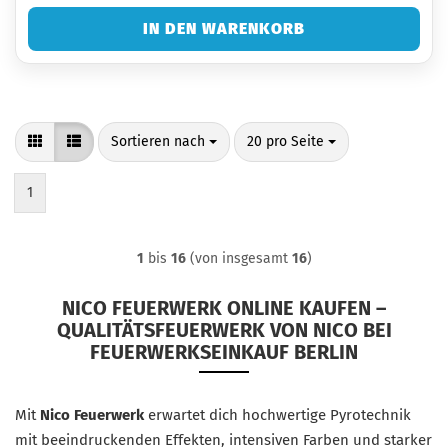
IN DEN WARENKORB
Sortieren nach
pro Seite
Sortieren nach
20 pro Seite
1
1
bis
16
(von insgesamt
16
)
NICO FEUERWERK ONLINE KAUFEN –
QUALITÄTSFEUERWERK VON NICO BEI
FEUERWERKSEINKAUF BERLIN
Mit
Nico Feuerwerk
erwartet dich hochwertige Pyrotechnik
mit beeindruckenden Effekten, intensiven Farben und starker