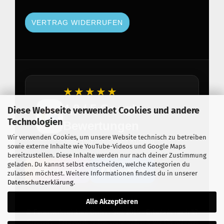
VERTRAG WIDERRUFEN
★★★★★
4,8 / 5 Google
Diese Webseite verwendet Cookies und andere
Technologien
Bewertungen
Wir verwenden Cookies, um unsere Website technisch zu betreiben
Über 150 zufriedene Kunden
sowie externe Inhalte wie YouTube-Videos und Google Maps
bereitzustellen. Diese Inhalte werden nur nach deiner Zustimmung
geladen. Du kannst selbst entscheiden, welche Kategorien du
Instagram
Facebook
zulassen möchtest. Weitere Informationen findest du in unserer
Datenschutzerklärung
.
Alle Akzeptieren
© Feuerwerkseinkauf Berlin · Seit 2015 · Erlaubnis nach §7
SprengG · Feuerwerk online vorbestellen & vor Ort abholen