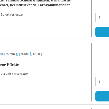
te, variable Schussrichtungen, dynamische
hsel, beeindruckende Farbkombinationen
Sofort verfügbar
 s
25 mm
gerade
1.500 g
ene Effekte
Zur Zeit ausverkauft