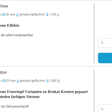
Show
 s
25 mm
gerade/gefächert
1.725 g
ene Effekte
Ab sofort vorbestellbar
don
 s
25 mm
gerade/gefächert
1.987 g
ene Feuertopf Varianten zu Brokat Kronen gepaart
hieden farbigen Sternen
Zur Zeit ausverkauft