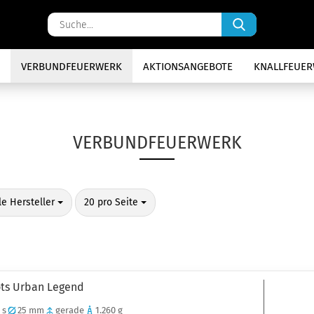
Suche...
VERBUNDFEUERWERK
AKTIONSANGEBOTE
KNALLFEUE
VERBUNDFEUERWERK
o Seite
pro Seite
le Hersteller
20 pro Seite
ots Urban Legend
 s
25 mm
gerade
1.260 g