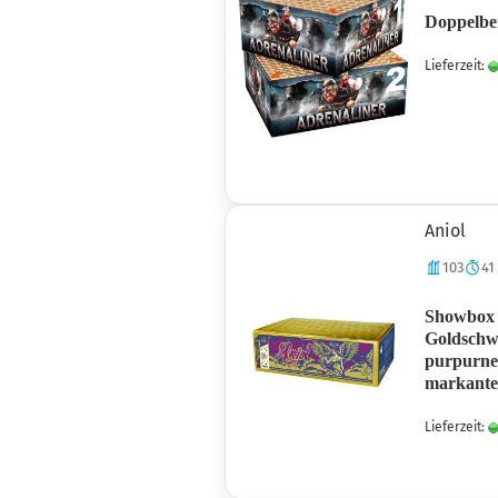
Doppelber
Lieferzeit:
Aniol
103
41
Showbox 
Goldschwe
purpurne
markanten
Lieferzeit: