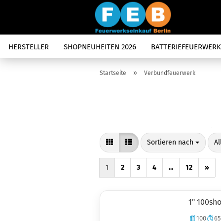
HERSTELLER
SHOPNEUHEITEN 2026
BATTERIEFEUERWERK
»
Startseite
Verbundfeuerwerk
Sortieren nach
pr
Sortieren nach
Al
1
2
3
4
...
12
»
1" 100sh
100
65