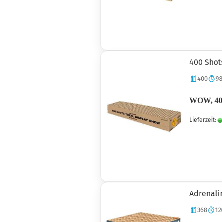
400 Shot
400
98
WOW, 400
Lieferzeit:
Adrenali
368
12