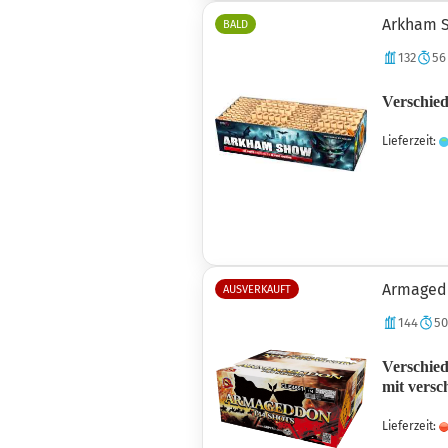
Arkham 
BALD
132
56
Verschied
Lieferzeit:
Armaged
AUSVERKAUFT
144
50
Verschied
mit versc
Lieferzeit: