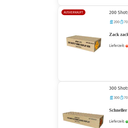
200 Shot
AUSVERKAUFT
200
70
Zack zack
Lieferzeit:
300 Shot
300
70
Schneller
Lieferzeit: