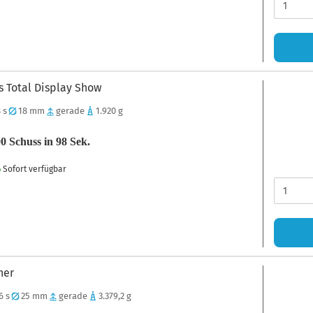
s Total Display Show
 s
18 mm
gerade
1.920 g
 Schuss in 98 Sek.
Sofort verfügbar
ner
6 s
25 mm
gerade
3.379,2 g