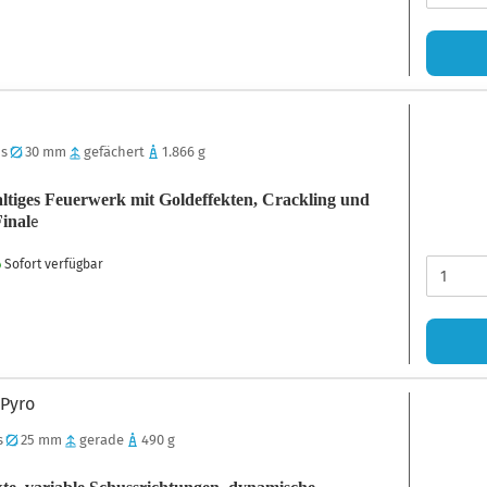
 s
30 mm
gefächert
1.866 g
tiges Feuerwerk mit Goldeffekten, Crackling und
inal
e
Sofort verfügbar
 Pyro
s
25 mm
gerade
490 g