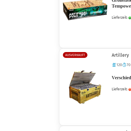
Großeffek
Tempowec
Lieferzeit:
Artillery
AUSVERKAUFT
120
70
Verschied
Lieferzeit: