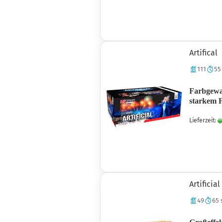
Artifical
111
55
Farbgewal
starkem F
Lieferzeit:
Artificial
49
65 