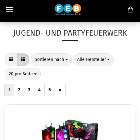
JUGEND- UND PARTYFEUERWERK
Sortieren nach
pro Seite
Sortieren nach
Alle Hersteller
pro Seite
20 pro Seite
1
2
3
4
5
»