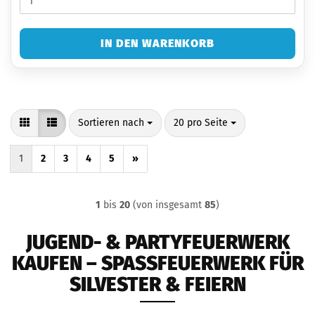
IN DEN WARENKORB
Sortieren nach
pro Seite
Sortieren nach
20 pro Seite
1
2
3
4
5
»
1
bis
20
(von insgesamt
85
)
JUGEND- & PARTYFEUERWERK
KAUFEN – SPASSFEUERWERK FÜR S
ILVESTER & FEIERN