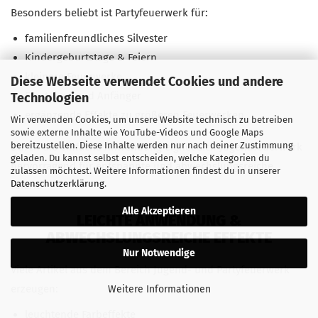
Besonders beliebt ist Partyfeuerwerk für:
familienfreundliches Silvester
Kindergeburtstage & Feiern
kleinere Feuerwerke
Diese Webseite verwendet Cookies und andere
Einsteiger und Anfänger
Technologien
ergänzende Effekte zu größeren Feuerwerken
Wir verwenden Cookies, um unsere Website technisch zu betreiben
sowie externe Inhalte wie YouTube-Videos und Google Maps
bereitzustellen. Diese Inhalte werden nur nach deiner Zustimmung
Durch die einfache Anwendung eignet sich Jugendfeuerwerk
geladen. Du kannst selbst entscheiden, welche Kategorien du
hervorragend für entspannte und abwechslungsreiche
zulassen möchtest. Weitere Informationen findest du in unserer
Datenschutzerklärung
.
Feiern.
Alle Akzeptieren
LEICHTE ANWENDUNG &
ABWECHSLUNGSREICHE EFFEKTE
Nur Notwendige
Viele Artikel aus dem Bereich Jugend- und Partyfeuerwerk
erzeugen:
Weitere Informationen
leuchtende Farbeffekte