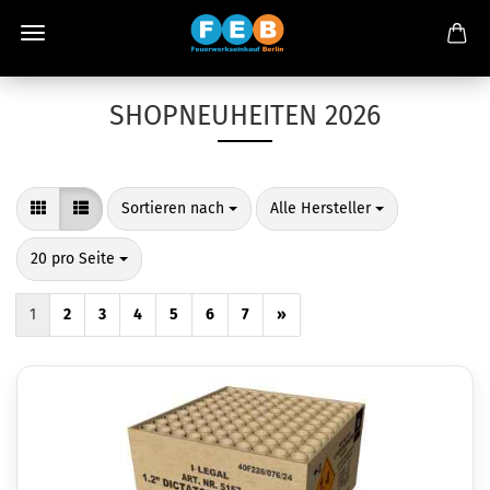
SHOPNEUHEITEN 2026
Sortieren nach
pro Seite
Sortieren nach
Alle Hersteller
pro Seite
20 pro Seite
1
2
3
4
5
6
7
»