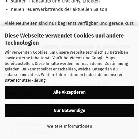
starken Titansaluts und Crackling-Effekten
neuen Feuerwerkstrends der aktuellen Saison
Viele Neuheiten sind nur begrenzt verfügbar und gerade kurz
vor Silvester besonders gefragt.
Diese Webseite verwendet Cookies und andere
Technologien
NEUE BATTERIEN, VERBÜNDE & RAKETEN
Wir verwenden Cookies, um unsere Website technisch zu betreiben
ENTDECKEN
sowie externe Inhalte wie YouTube-Videos und Google Maps
bereitzustellen. Diese Inhalte werden nur nach deiner Zustimmung
Unsere Shopneuheiten umfassen zahlreiche verschiedene
geladen. Du kannst selbst entscheiden, welche Kategorien du
zulassen möchtest. Weitere Informationen findest du in unserer
Feuerwerkskategorien – von kompakten Batterien bis hin zu
Datenschutzerklärung
.
großen Verbundfeuerwerken mit professioneller
Alle Akzeptieren
Effektabfolge.
Besonders beliebt sind neue Artikel mit:
Nur Notwendige
goldenen Brokatkronen
Corollaweiden und Titangold-Effekten
Weitere Informationen
kräftigen Salut-Finalen