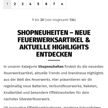
1
2
3
4
5
6
7
»
1
bis
20
(von insgesamt
134
)
SHOPNEUHEITEN – NEUE
FEUERWERKSARTIKEL &
AKTUELLE HIGHLIGHTS
ENTDECKEN
In unserer Kategorie
Shopneuheiten
findest du die neuesten
Feuerwerksartikel, aktuelle Trends und brandneue Highlights
aus der Welt des Feuerwerks. Hier präsentieren wir dir
regelmäßig neue Batterien, Verbundfeuerwerke, Raketen,
Knallartikel und besondere Effektneuheiten für dein
nächstes Silvesterfeuerwerk.
Ob innovative Effektkombinationen, moderne Schussfolgen