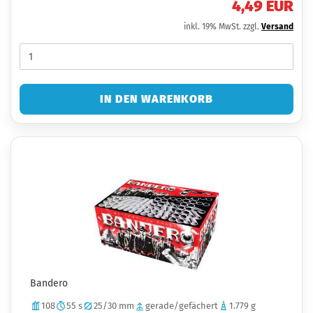
4,49 EUR
inkl. 19% MwSt. zzgl.
Versand
IN DEN WARENKORB
Bandero
108
55 s
25/30 mm
gerade/gefächert
1.779 g