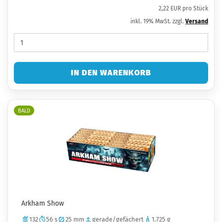
2,22 EUR pro Stück
inkl. 19% MwSt. zzgl.
Versand
IN DEN WARENKORB
BALD
Arkham Show
132
56 s
25 mm
gerade/gefächert
1.725 g