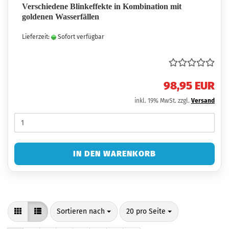
Verschiedene Blinkeffekte in Kombination mit
goldenen Wasserfällen
Lieferzeit:
Sofort verfügbar
98,95 EUR
inkl. 19% MwSt. zzgl.
Versand
IN DEN WARENKORB
Sortieren nach
pro Seite
Sortieren nach
20 pro Seite