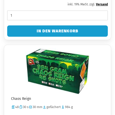
inkl. 19% MwSt. zzgl.
Versand
IN DEN WARENKORB
Chaos Reign
48
30 s
30 mm
gefächert
984 g