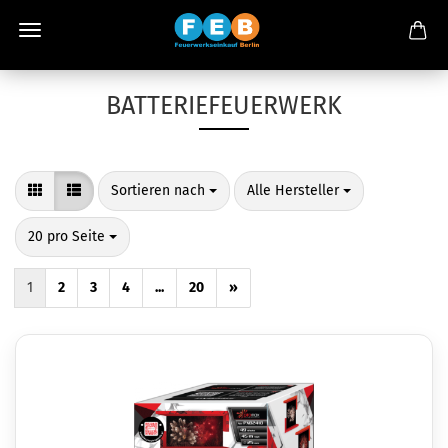
BATTERIEFEUERWERK
Sortieren nach
pro Seite
Sortieren nach
Alle Hersteller
pro Seite
20 pro Seite
1
2
3
4
...
20
»