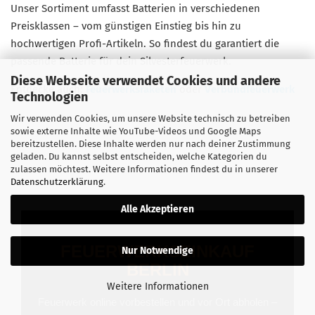
Unser Sortiment umfasst Batterien in verschiedenen
Preisklassen – vom günstigen Einstieg bis hin zu
hochwertigen Profi-Artikeln. So findest du garantiert die
passende Batterie für dein Silvesterfeuerwerk.
Diese Webseite verwendet Cookies und andere
Entdecke auch:
Feuerwerksraketen
oder
Verbundfeuerwerk
Technologien
Wir verwenden Cookies, um unsere Website technisch zu betreiben
sowie externe Inhalte wie YouTube-Videos und Google Maps
bereitzustellen. Diese Inhalte werden nur nach deiner Zustimmung
geladen. Du kannst selbst entscheiden, welche Kategorien du
zulassen möchtest. Weitere Informationen findest du in unserer
Datenschutzerklärung
.
Alle Akzeptieren
FEUERWERKSEINKAUF
Nur Notwendige
BERLIN
Weitere Informationen
Feuerwerk online vorbestellen und vor Ort abholen –