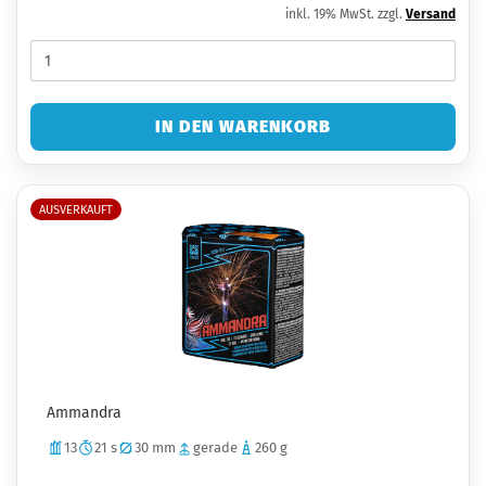
inkl. 19% MwSt. zzgl.
Versand
IN DEN WARENKORB
AUSVERKAUFT
Ammandra
13
21 s
30 mm
gerade
260 g