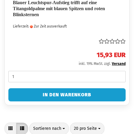
Blauer Leuchtspur-Aufstieg trifft auf eine
Titangoldpalme mit blauen Spitzen und roten
Blinksternen
Lieferzeit:
Zur Zeit ausverkauft
15,93 EUR
inkl. 19% MwSt. zzgl.
Versand
IN DEN WARENKORB
Sortieren nach
pro Seite
Sortieren nach
20 pro Seite