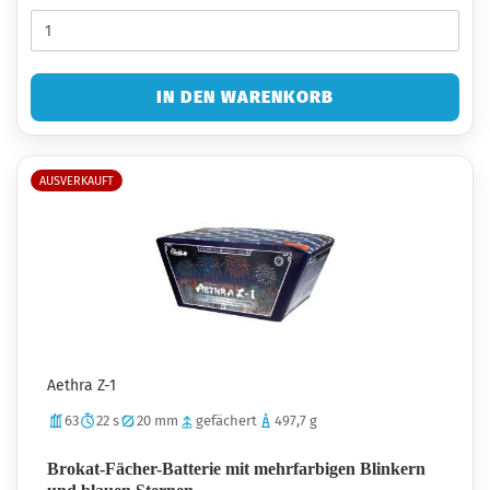
IN DEN WARENKORB
AUSVERKAUFT
Aethra Z-1
63
22 s
20 mm
gefächert
497,7 g
Brokat-Fächer-Batterie mit mehrfarbigen Blinkern