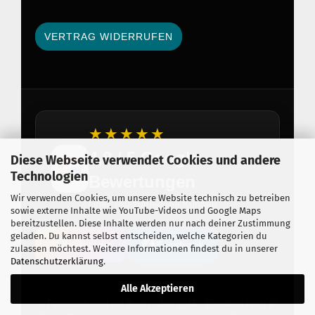
VERTRAG WIDERRUFEN
★★★★★
4,8 / 5 Google
Diese Webseite verwendet Cookies und andere
Technologien
Bewertungen
Wir verwenden Cookies, um unsere Website technisch zu betreiben
Über 150 zufriedene Kunden
sowie externe Inhalte wie YouTube-Videos und Google Maps
bereitzustellen. Diese Inhalte werden nur nach deiner Zustimmung
geladen. Du kannst selbst entscheiden, welche Kategorien du
Instagram
Facebook
zulassen möchtest. Weitere Informationen findest du in unserer
Datenschutzerklärung
.
Alle Akzeptieren
© Feuerwerkseinkauf Berlin · Seit 2015 · Erlaubnis nach §7