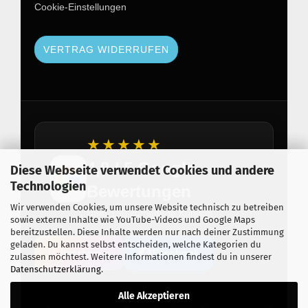
Cookie-Einstellungen
VERTRAG WIDERRUFEN
★★★★★
4,8 / 5 Google
Diese Webseite verwendet Cookies und andere
Technologien
Bewertungen
Wir verwenden Cookies, um unsere Website technisch zu betreiben
Über 150 zufriedene Kunden
sowie externe Inhalte wie YouTube-Videos und Google Maps
bereitzustellen. Diese Inhalte werden nur nach deiner Zustimmung
geladen. Du kannst selbst entscheiden, welche Kategorien du
Instagram
Facebook
zulassen möchtest. Weitere Informationen findest du in unserer
Datenschutzerklärung
.
Alle Akzeptieren