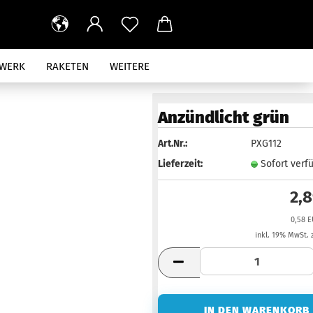
RWERK
RAKETEN
WEITERE
Anzündlicht grün
Art.Nr.:
PXG112
Lieferzeit:
Sofort verf
2,
0,58 E
inkl. 19% MwSt. 