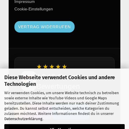
Impressum
Cookie-Einstellungen
VERTRAG WIDERRUFEN
★★★★★
4,8 / 5 Google
Diese Webseite verwendet Cookies und andere
Technologien
Bewertungen
Wir verwenden Cookies, um unsere Website technisch zu betreiben
Über 150 zufriedene Kunden
sowie externe Inhalte wie YouTube-Videos und Google Maps
bereitzustellen. Diese Inhalte werden nur nach deiner Zustimmung
geladen. Du kannst selbst entscheiden, welche Kategorien du
Instagram
Facebook
zulassen möchtest. Weitere Informationen findest du in unserer
Datenschutzerklärung
.