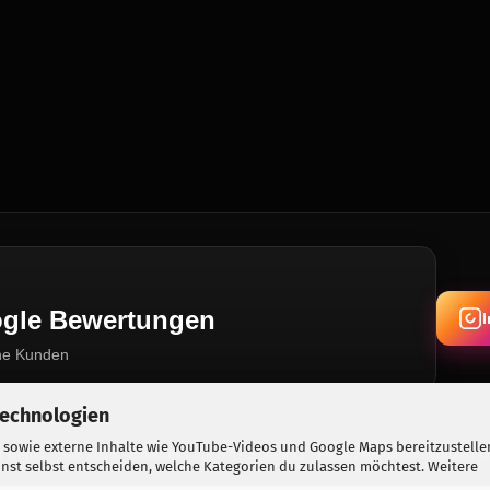
oogle Bewertungen
ne Kunden
Technologien
 sowie externe Inhalte wie YouTube-Videos und Google Maps bereitzustelle
Berlin · Seit 2015 · Erlaubnis nach §7 SprengG · Feuerwerk online vorbestel
nst selbst entscheiden, welche Kategorien du zulassen möchtest. Weitere