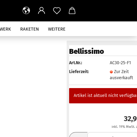
RWERK
RAKETEN
WEITERE
AUS
Bellissimo
Art.Nr.:
AC30-25-F1
Lieferzeit:
Zur Zeit
ausverkauft
Artikel ist aktuell nicht verfügbar
32,
inkl. 19% MwSt. 