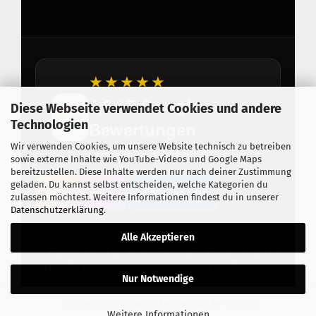
★★★★★
4,8 / 5 Google
Diese Webseite verwendet Cookies und andere
Technologien
Bewertungen
Wir verwenden Cookies, um unsere Website technisch zu betreiben
Über 150 zufriedene Kunden
sowie externe Inhalte wie YouTube-Videos und Google Maps
bereitzustellen. Diese Inhalte werden nur nach deiner Zustimmung
geladen. Du kannst selbst entscheiden, welche Kategorien du
Instagram
Facebook
zulassen möchtest. Weitere Informationen findest du in unserer
Datenschutzerklärung
.
Alle Akzeptieren
© Feuerwerkseinkauf Berlin · Seit 2015 · Erlaubnis nach §7
SprengG · Feuerwerk online vorbestellen & vor Ort abholen
Nur Notwendige
Onlineshop Software
by Gambio.de © 2026
Weitere Informationen