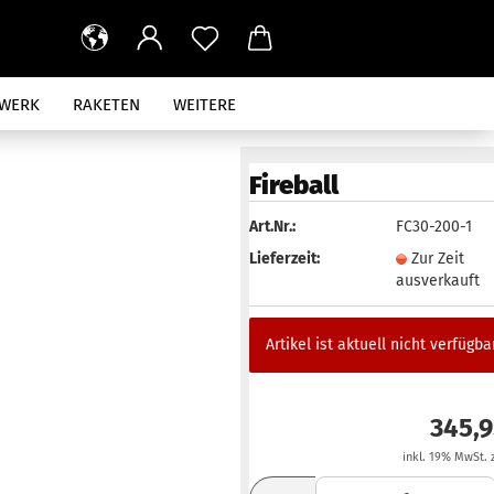
RWERK
RAKETEN
WEITERE
AUS
Fireball
Art.Nr.:
FC30-200-1
Lieferzeit:
Zur Zeit
ausverkauft
Artikel ist aktuell nicht verfügbar
345,
inkl. 19% MwSt. 