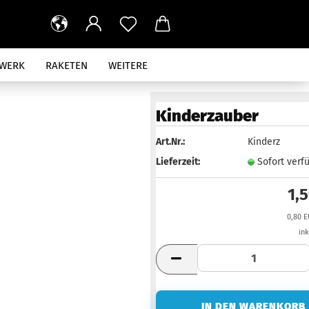
RWERK
RAKETEN
WEITERE
Kinderzauber
Art.Nr.:
Kinderz
Lieferzeit:
Sofort verf
1,
0,80 E
in