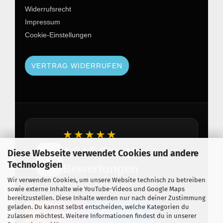
Widerrufsrecht
Impressum
Cookie-Einstellungen
VERTRAG WIDERRUFEN
★★★★★
4,8 / 5 Google
Diese Webseite verwendet Cookies und andere
Technologien
Bewertungen
Wir verwenden Cookies, um unsere Website technisch zu betreiben
Über 150 zufriedene Kunden
sowie externe Inhalte wie YouTube-Videos und Google Maps
bereitzustellen. Diese Inhalte werden nur nach deiner Zustimmung
geladen. Du kannst selbst entscheiden, welche Kategorien du
Instagram
Facebook
zulassen möchtest. Weitere Informationen findest du in unserer