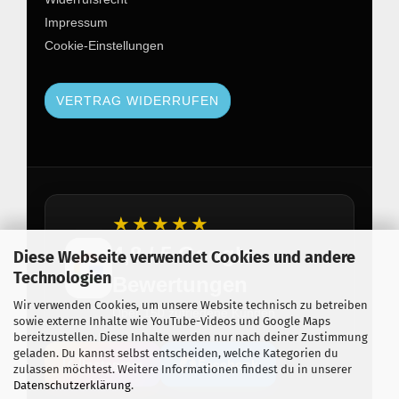
Impressum
Cookie-Einstellungen
VERTRAG WIDERRUFEN
★★★★★
4,8 / 5 Google
Diese Webseite verwendet Cookies und andere
Technologien
Bewertungen
Wir verwenden Cookies, um unsere Website technisch zu betreiben
Über 150 zufriedene Kunden
sowie externe Inhalte wie YouTube-Videos und Google Maps
bereitzustellen. Diese Inhalte werden nur nach deiner Zustimmung
geladen. Du kannst selbst entscheiden, welche Kategorien du
Instagram
Facebook
zulassen möchtest. Weitere Informationen findest du in unserer
Datenschutzerklärung
.