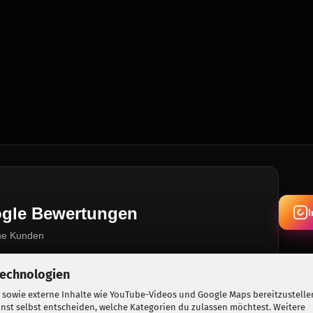
oogle Bewertungen
ne Kunden
Technologien
 sowie externe Inhalte wie YouTube-Videos und Google Maps bereitzustelle
Berlin · Seit 2015 · Erlaubnis nach §7 SprengG · Feuerwerk online vorbestel
nst selbst entscheiden, welche Kategorien du zulassen möchtest. Weitere