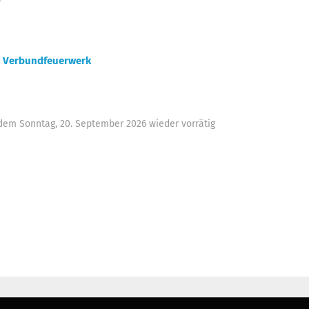
)
:
Verbundfeuerwerk
b dem Sonntag, 20. September 2026 wieder vorrätig