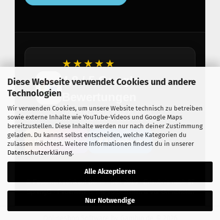
★★★★★
4,8 / 5 Google
Diese Webseite verwendet Cookies und andere
Technologien
Bewertungen
Wir verwenden Cookies, um unsere Website technisch zu betreiben
Über 150 zufriedene Kunden
sowie externe Inhalte wie YouTube-Videos und Google Maps
bereitzustellen. Diese Inhalte werden nur nach deiner Zustimmung
geladen. Du kannst selbst entscheiden, welche Kategorien du
Instagram
Facebook
zulassen möchtest. Weitere Informationen findest du in unserer
Datenschutzerklärung
.
Alle Akzeptieren
© Feuerwerkseinkauf Berlin · Seit 2015 · Erlaubnis nach §7
SprengG · Feuerwerk online vorbestellen & vor Ort abholen
Nur Notwendige
Onlineshop Software
by Gambio.de © 2026