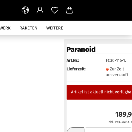
RWERK
RAKETEN
WEITERE
AUS
Paranoid
Art.Nr.:
FC30-116-1.
Lieferzeit:
Zur Zeit
ausverkauft
Artikel ist aktuell nicht verfügbar
189,
inkl. 19% MwSt. 