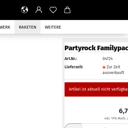
RWERK
RAKETEN
WEITERE
AUS
Partyrock Familypa
Art.Nr.:
04724
Lieferzeit:
Zur Zeit
ausverkauft
Artikel ist aktuell nicht verfügbar
6,
inkl. 19% MwSt. 