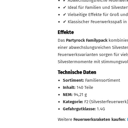
✔ Abwechslungsreiche Feuerwer
✔ Ideal für Familien und Silvester
✔ Vielseitige Effekte für Groß und
✔ Klassischer Feuerwerksspaß in
Effekte
Das
Partyrock Familypack
kombiniert
einer abwechslungsreichen Silveste
Feuerwerksvarianten sorgen für viel
Silvestermomente mit stimmungsvol
Technische Daten
Sortiment:
Familiensortiment
Inhalt:
140 Teile
NEM:
94,21 g
Kategorie:
F2 (Silvesterfeuerwerk
Gefahrgutklasse:
1.4G
Weitere
Feuerwerksraketen kaufen
: