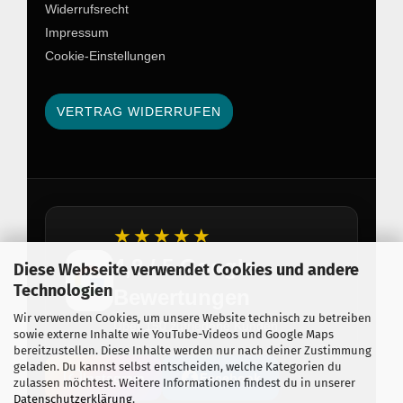
Widerrufsrecht
Impressum
Cookie-Einstellungen
VERTRAG WIDERRUFEN
★★★★★
4,8 / 5 Google
Diese Webseite verwendet Cookies und andere
Technologien
Bewertungen
Wir verwenden Cookies, um unsere Website technisch zu betreiben
Über 150 zufriedene Kunden
sowie externe Inhalte wie YouTube-Videos und Google Maps
bereitzustellen. Diese Inhalte werden nur nach deiner Zustimmung
geladen. Du kannst selbst entscheiden, welche Kategorien du
Instagram
Facebook
zulassen möchtest. Weitere Informationen findest du in unserer
Datenschutzerklärung
.