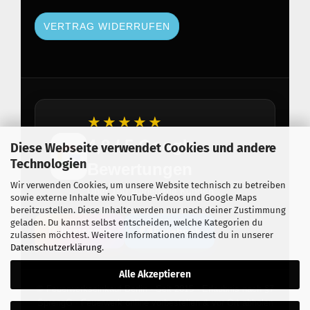
VERTRAG WIDERRUFEN
★★★★★
4,8 / 5 Google
Diese Webseite verwendet Cookies und andere
Technologien
Bewertungen
Wir verwenden Cookies, um unsere Website technisch zu betreiben
Über 150 zufriedene Kunden
sowie externe Inhalte wie YouTube-Videos und Google Maps
bereitzustellen. Diese Inhalte werden nur nach deiner Zustimmung
geladen. Du kannst selbst entscheiden, welche Kategorien du
Instagram
Facebook
zulassen möchtest. Weitere Informationen findest du in unserer
Datenschutzerklärung
.
Alle Akzeptieren
© Feuerwerkseinkauf Berlin · Seit 2015 · Erlaubnis nach §7
SprengG · Feuerwerk online vorbestellen & vor Ort abholen