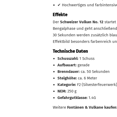
✔ Hochwertiges und farbintensi
Effekte
Der
Schweizer Vulkan No. 12
startet
Bengalphase und geht anschließend 
30 Sekunden werden zusätzlich blau
Effektbild besonders farbenreich un
Technische Daten
Schusszahl:
1 Schuss
Aufbauart:
gerade
Brenndauer:
ca. 50 Sekunden
Steighöhe:
ca. 6 Meter
Kategorie:
F2 (Silvesterfeuerwerk
NEM:
250 g
Gefahrgutklasse:
1.4G
Weitere
Fontänen & Vulkane kaufen