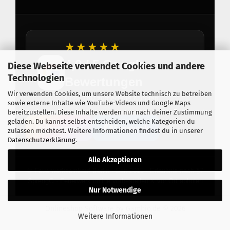
★★★★★
4,8 / 5 Google
Diese Webseite verwendet Cookies und andere
Technologien
Bewertungen
Wir verwenden Cookies, um unsere Website technisch zu betreiben
Über 150 zufriedene Kunden
sowie externe Inhalte wie YouTube-Videos und Google Maps
bereitzustellen. Diese Inhalte werden nur nach deiner Zustimmung
geladen. Du kannst selbst entscheiden, welche Kategorien du
Instagram
Facebook
zulassen möchtest. Weitere Informationen findest du in unserer
Datenschutzerklärung
.
Alle Akzeptieren
© Feuerwerkseinkauf Berlin · Seit 2015 · Erlaubnis nach §7
SprengG · Feuerwerk online vorbestellen & vor Ort abholen
Nur Notwendige
Onlineshop Software
by Gambio.de © 2026
Weitere Informationen