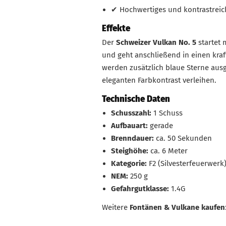
✔ Hochwertiges und kontrastrei
Effekte
Der
Schweizer Vulkan No. 5
startet 
und geht anschließend in einen kra
werden zusätzlich blaue Sterne aus
eleganten Farbkontrast verleihen.
Technische Daten
Schusszahl:
1 Schuss
Aufbauart:
gerade
Brenndauer:
ca. 50 Sekunden
Steighöhe:
ca. 6 Meter
Kategorie:
F2 (Silvesterfeuerwerk
NEM:
250 g
Gefahrgutklasse:
1.4G
Weitere
Fontänen & Vulkane kaufen