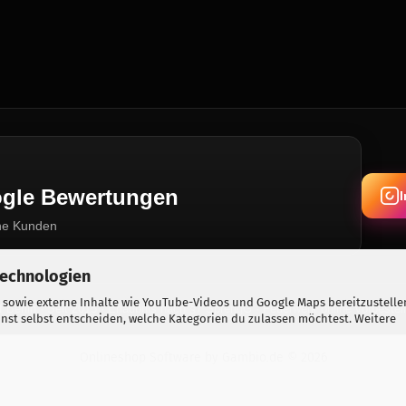
oogle Bewertungen
ne Kunden
Technologien
 sowie externe Inhalte wie YouTube-Videos und Google Maps bereitzustelle
Berlin · Seit 2015 · Erlaubnis nach §7 SprengG · Feuerwerk online vorbestel
nst selbst entscheiden, welche Kategorien du zulassen möchtest. Weitere
Onlineshop Software
by Gambio.de © 2026