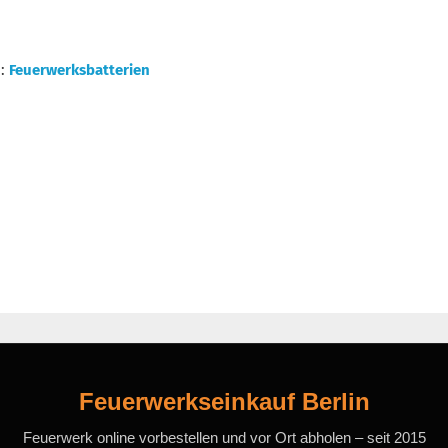
n
:
Feuerwerksbatterien
Feuerwerkseinkauf Berlin
Feuerwerk online vorbestellen und vor Ort abholen – seit 2015