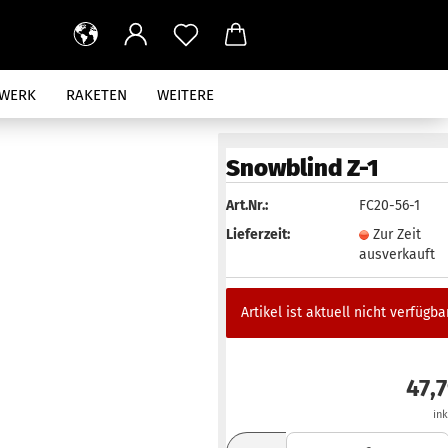
RWERK
RAKETEN
WEITERE
AUS
Snowblind Z-1
Art.Nr.:
FC20-56-1
Lieferzeit:
Zur Zeit
ausverkauft
Artikel ist aktuell nicht verfügbar
47,
in