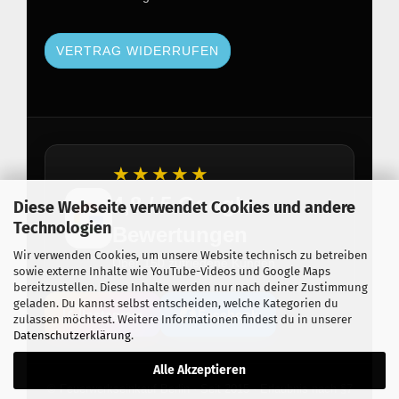
VERTRAG WIDERRUFEN
★★★★★
4,8 / 5 Google
Diese Webseite verwendet Cookies und andere
Technologien
Bewertungen
Wir verwenden Cookies, um unsere Website technisch zu betreiben
Über 150 zufriedene Kunden
sowie externe Inhalte wie YouTube-Videos und Google Maps
bereitzustellen. Diese Inhalte werden nur nach deiner Zustimmung
geladen. Du kannst selbst entscheiden, welche Kategorien du
Instagram
Facebook
zulassen möchtest. Weitere Informationen findest du in unserer
Datenschutzerklärung
.
Alle Akzeptieren
© Feuerwerkseinkauf Berlin · Seit 2015 · Erlaubnis nach §7