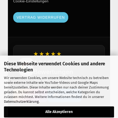
Cookie-Einstellungen
VERTRAG WIDERRUFEN
★★★★★
4,8 / 5 Google
Diese Webseite verwendet Cookies und andere
Technologien
Bewertungen
Wir verwenden Cookies, um unsere Website technisch zu betreiben
Über 150 zufriedene Kunden
sowie externe Inhalte wie YouTube-Videos und Google Maps
bereitzustellen. Diese Inhalte werden nur nach deiner Zustimmung
geladen. Du kannst selbst entscheiden, welche Kategorien du
Instagram
Facebook
zulassen möchtest. Weitere Informationen findest du in unserer
Datenschutzerklärung
.
Alle Akzeptieren
© Feuerwerkseinkauf Berlin · Seit 2015 · Erlaubnis nach §7