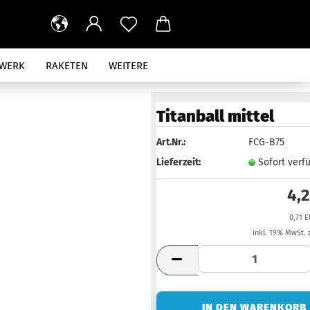
RWERK
RAKETEN
WEITERE
Titanball mittel
Art.Nr.:
FCG-B75
Lieferzeit:
Sofort verf
4,
0,71 
inkl. 19% MwSt. 