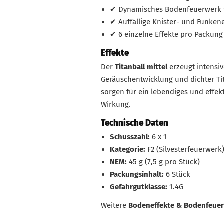
✔ Dynamisches Bodenfeuerwerk fü
✔ Auffällige Knister- und Funken
✔ 6 einzelne Effekte pro Packung
Effekte
Der
Titanball mittel
erzeugt intensive
Geräuschentwicklung und dichter T
sorgen für ein lebendiges und effe
Wirkung.
Technische Daten
Schusszahl:
6 x 1
Kategorie:
F2 (Silvesterfeuerwerk
NEM:
45 g (7,5 g pro Stück)
Packungsinhalt:
6 Stück
Gefahrgutklasse:
1.4G
Weitere
Bodeneffekte & Bodenfeuer