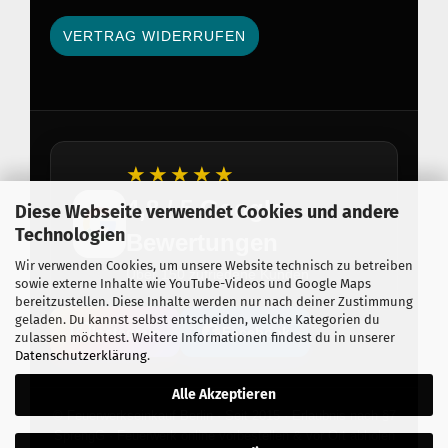
VERTRAG WIDERRUFEN
★★★★★
4,8 / 5 Google
Diese Webseite verwendet Cookies und andere
Technologien
Bewertungen
Wir verwenden Cookies, um unsere Website technisch zu betreiben
Über 150 zufriedene Kunden
sowie externe Inhalte wie YouTube-Videos und Google Maps
bereitzustellen. Diese Inhalte werden nur nach deiner Zustimmung
geladen. Du kannst selbst entscheiden, welche Kategorien du
Instagram
Facebook
zulassen möchtest. Weitere Informationen findest du in unserer
Datenschutzerklärung
.
Alle Akzeptieren
© Feuerwerkseinkauf Berlin · Seit 2015 · Erlaubnis nach §7
SprengG · Feuerwerk online vorbestellen & vor Ort abholen