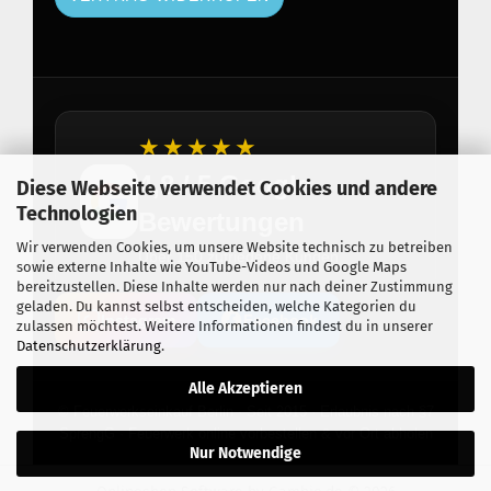
★★★★★
4,8 / 5 Google
Diese Webseite verwendet Cookies und andere
Technologien
Bewertungen
Wir verwenden Cookies, um unsere Website technisch zu betreiben
Über 150 zufriedene Kunden
sowie externe Inhalte wie YouTube-Videos und Google Maps
bereitzustellen. Diese Inhalte werden nur nach deiner Zustimmung
geladen. Du kannst selbst entscheiden, welche Kategorien du
Instagram
Facebook
zulassen möchtest. Weitere Informationen findest du in unserer
Datenschutzerklärung
.
Alle Akzeptieren
© Feuerwerkseinkauf Berlin · Seit 2015 · Erlaubnis nach §7
SprengG · Feuerwerk online vorbestellen & vor Ort abholen
Nur Notwendige